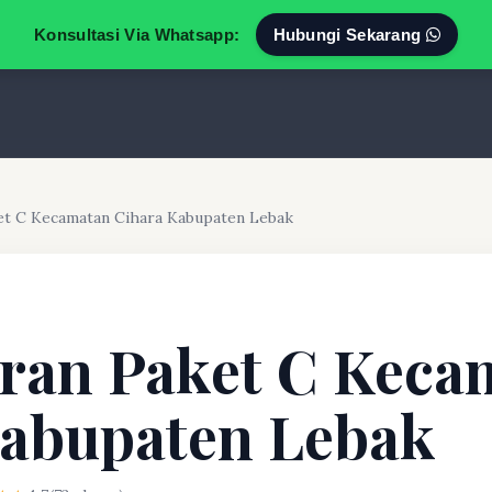
Konsultasi Via Whatsapp:
Hubungi Sekarang
et C Kecamatan Cihara Kabupaten Lebak
ran Paket C Keca
Kabupaten Lebak