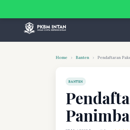
Home
›
Banten
›
Pendaftaran Pak
BANTEN
Pendafta
Panimba