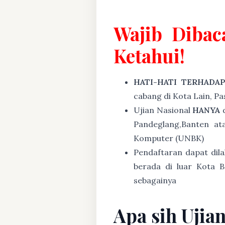
Wajib Dibac
Ketahui!
HATI-HATI TERHADA
cabang di Kota Lain, P
Ujian Nasional
HANYA
d
Pandeglang,Banten at
Komputer (UNBK)
Pendaftaran dapat dil
berada di luar Kota B
sebagainya
Apa sih Ujia