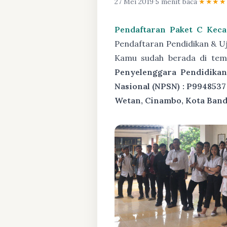
27 Mei 2019
·
5 menit baca
·
★★★★
Pendaftaran Paket C Kec
Pendaftaran Pendidikan & U
Kamu sudah berada di tem
Penyelenggara Pendidikan
Nasional (NPSN) : P9948537
Wetan, Cinambo, Kota Band