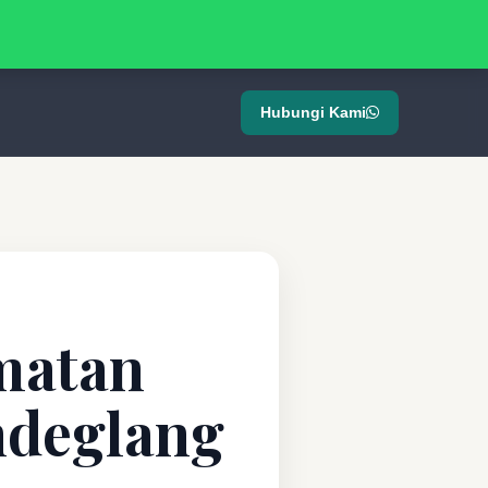
Hubungi Kami
matan
ndeglang