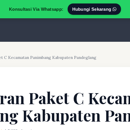
Konsultasi Via Whatsapp:
Hubungi Sekarang
et C Kecamatan Panimbang Kabupaten Pandeglang
ran Paket C Keca
ng Kabupaten Pa