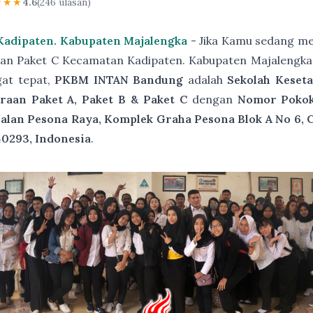
★★★
4.6
(246 ulasan)
Kadipaten. Kabupaten Majalengka
- Jika Kamu sedang me
aan Paket C Kecamatan Kadipaten. Kabupaten Majalengka
gat tepat,
PKBM INTAN Bandung
adalah
Sekolah Keset
raan Paket A, Paket B & Paket C
dengan
Nomor Pokok 
Jalan Pesona Raya, Komplek Graha Pesona Blok A No 6, 
40293, Indonesia
.