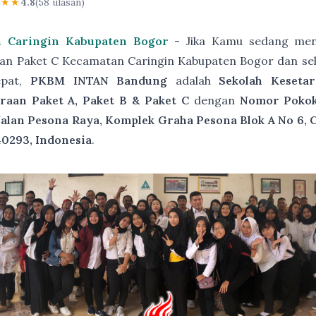
★★★
4.8
(58 ulasan)
n Caringin Kabupaten Bogor
- Jika Kamu sedang menc
aan Paket C Kecamatan Caringin Kabupaten Bogor dan se
epat,
PKBM INTAN Bandung
adalah
Sekolah Keseta
raan Paket A, Paket B & Paket C
dengan
Nomor Pokok 
Jalan Pesona Raya, Komplek Graha Pesona Blok A No 6, 
40293, Indonesia
.