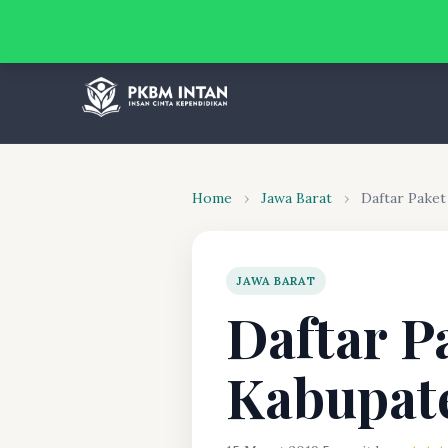
Home
›
Jawa Barat
›
Daftar Pake
JAWA BARAT
Daftar P
Kabupat