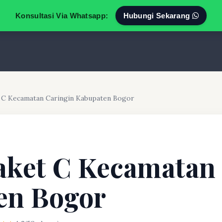
Konsultasi Via Whatsapp:
Hubungi Sekarang
t C Kecamatan Caringin Kabupaten Bogor
aket C Kecamatan
en Bogor