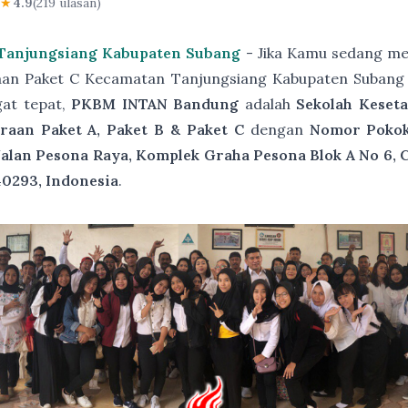
★
4.9
(219 ulasan)
 Tanjungsiang Kabupaten Subang
- Jika Kamu sedang me
raan Paket C Kecamatan Tanjungsiang Kabupaten Subang 
gat tepat,
PKBM INTAN Bandung
adalah
Sekolah Keset
raan Paket A, Paket B & Paket C
dengan
Nomor Pokok 
Jalan Pesona Raya, Komplek Graha Pesona Blok A No 6, 
40293, Indonesia
.