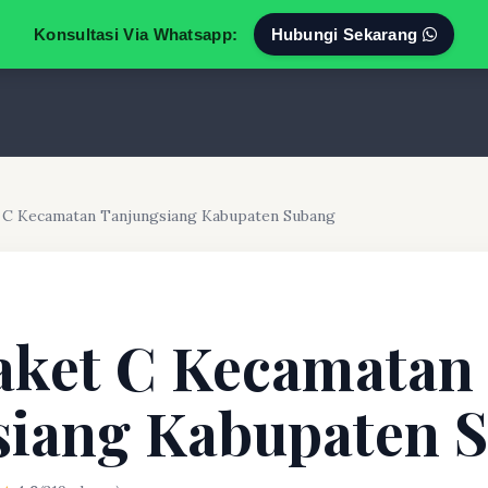
Konsultasi Via Whatsapp:
Hubungi Sekarang
t C Kecamatan Tanjungsiang Kabupaten Subang
aket C Kecamatan
siang Kabupaten 