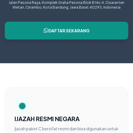
Jalan Pesona Raya, Komplek Graha Pesona Blok B No 4, Cisaranten
Wetan, Cinambo, Kota Bandung, Jawa Barat 40293, Indonesia
DAFTAR SEKARANG
IJAZAH RESMI NEGARA
Ijazah paket C bersifat resmi dan bisa digunakan untuk