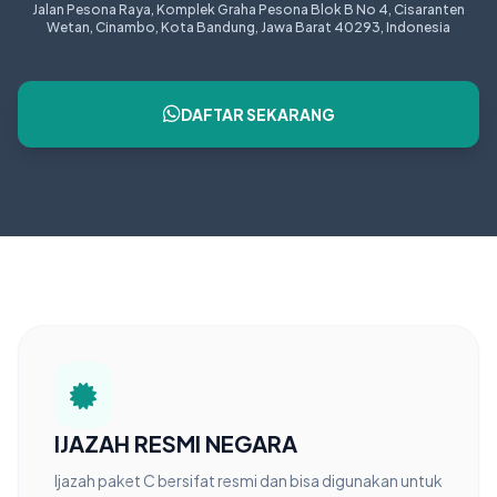
Jalan Pesona Raya, Komplek Graha Pesona Blok B No 4, Cisaranten
Wetan, Cinambo, Kota Bandung, Jawa Barat 40293, Indonesia
DAFTAR SEKARANG
IJAZAH RESMI NEGARA
Ijazah paket C bersifat resmi dan bisa digunakan untuk